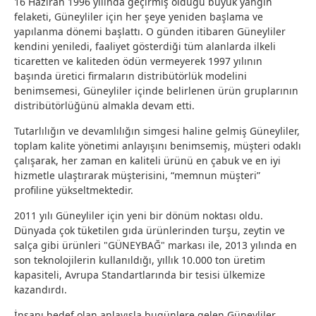
16 Haziran 1996 yılında geçirmiş olduğu büyük yangın
felaketi, Güneyliler için her şeye yeniden başlama ve
yapılanma dönemi başlattı. O günden itibaren Güneyliler
kendini yeniledi, faaliyet gösterdiği tüm alanlarda ilkeli
ticaretten ve kaliteden ödün vermeyerek 1997 yılının
başında üretici firmaların distribütörlük modelini
benimsemesi, Güneyliler içinde belirlenen ürün gruplarının
distribütörlüğünü almakla devam etti.
Tutarlılığın ve devamlılığın simgesi haline gelmiş Güneyliler,
toplam kalite yönetimi anlayışını benimsemiş, müşteri odaklı
çalışarak, her zaman en kaliteli ürünü en çabuk ve en iyi
hizmetle ulaştırarak müşterisini, “memnun müşteri”
profiline yükseltmektedir.
2011 yılı Güneyliler için yeni bir dönüm noktası oldu.
Dünyada çok tüketilen gıda ürünlerinden turşu, zeytin ve
salça gibi ürünleri "GÜNEYBAĞ" markası ile, 2013 yılında en
son teknolojilerin kullanıldığı, yıllık 10.000 ton üretim
kapasiteli, Avrupa Standartlarında bir tesisi ülkemize
kazandırdı.
İnsanı hedef olan anlayışla bugünlere gelen Güneyliler