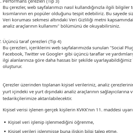
Performans çerezleri (Tip 3)
Bu çerezler, web sayfalarımızı nasıl kullandığınızla ilgili bilgiler
kısımlarının en popüler olduğunu tespit edebiliriz. Bu sayede siz
Veri koruması sekmesi altındaki Veri Gizliliği metni kapsamındak
analiz araçlarının kullanımı" bölümünü de okuyabilirsiniz.
Üçüncü taraf çerezleri (Tip 4)
Bu çerezleri, içeriklerini web sayfalarımızda sunulan "Social Plu
Facebook, Twitter ve Google+ gibi üçüncü taraflar ve yardımları
ilgi alanlarınıza göre daha hassas bir şekilde uyarlayabildiğimiz
oluşturur.
Çerezler üzerinden toplanan kişisel verileriniz, analiz çerezlerini
yurt içindeki ve yurt dışındaki analiz araçlarının sağlayıcılarına 
tedarikçilerimize aktarılabilecektir.
Kişisel verisi işlenen gerçek kişilerin KVKK’nın 11. maddesi uyar
Kişisel veri işlenip işlenmediğini öğrenme,
Kişisel verileri işlenmişse buna ilişkin bilgi talep etme,