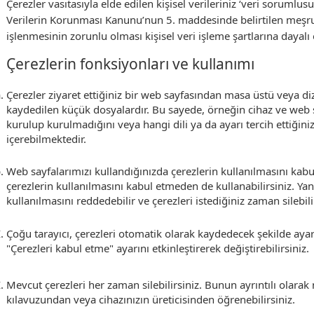
Çerezler vasıtasıyla elde edilen kişisel verileriniz ‘veri sorumlusu
Verilerin Korunması Kanunu’nun 5. maddesinde belirtilen meşru 
işlenmesinin zorunlu olması kişisel veri işleme şartlarına dayalı 
Çerezlerin fonksiyonları ve kullanımı
Çerezler ziyaret ettiğiniz bir web sayfasından masa üstü veya di
kaydedilen küçük dosyalardır. Bu sayede, örneğin cihaz ve web 
kurulup kurulmadığını veya hangi dili ya da ayarı tercih ettiğinizi t
içerebilmektedir.
Web sayfalarımızı kullandığınızda çerezlerin kullanılmasını kabul
çerezlerin kullanılmasını kabul etmeden de kullanabilirsiniz. Yani
kullanılmasını reddedebilir ve çerezleri istediğiniz zaman silebilir
Çoğu tarayıcı, çerezleri otomatik olarak kaydedecek şekilde ayarl
"Çerezleri kabul etme" ayarını etkinleştirerek değiştirebilirsiniz.
Mevcut çerezleri her zaman silebilirsiniz. Bunun ayrıntılı olarak n
kılavuzundan veya cihazınızın üreticisinden öğrenebilirsiniz.