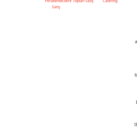
Perakendicilere
Toptan Satış
Catering
Satış